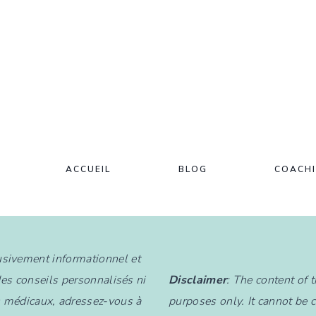
–
UNE
DÉLICIEUSE
GALETTE
TRADITIONNELLE
AUX
CÉRÉALES
ANCIENNES
ACCUEIL
BLOG
COACH
lusivement informationnel et
des conseils personnalisés ni
Disclaimer
: The content of 
s médicaux, adressez-vous à
purposes only. It cannot be 