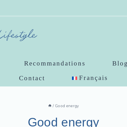
ifestyle
Recommandations
Blo
Français
Contact
/
Good energy
Good energy