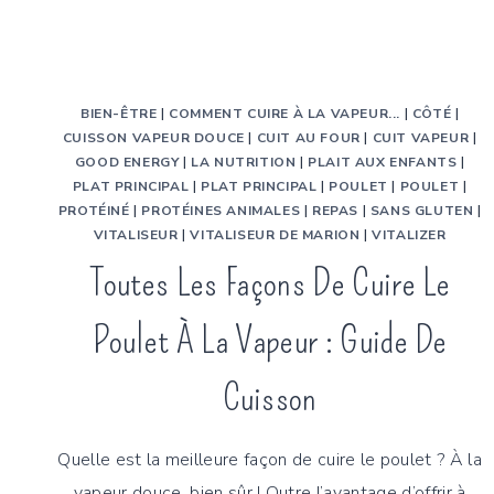
BIEN-ÊTRE
|
COMMENT CUIRE À LA VAPEUR...
|
CÔTÉ
|
CUISSON VAPEUR DOUCE
|
CUIT AU FOUR
|
CUIT VAPEUR
|
GOOD ENERGY
|
LA NUTRITION
|
PLAIT AUX ENFANTS
|
PLAT PRINCIPAL
|
PLAT PRINCIPAL
|
POULET
|
POULET
|
PROTÉINÉ
|
PROTÉINES ANIMALES
|
REPAS
|
SANS GLUTEN
|
VITALISEUR
|
VITALISEUR DE MARION
|
VITALIZER
Toutes Les Façons De Cuire Le
Poulet À La Vapeur : Guide De
Cuisson
Quelle est la meilleure façon de cuire le poulet ? À la
vapeur douce, bien sûr ! Outre l’avantage d’offrir à