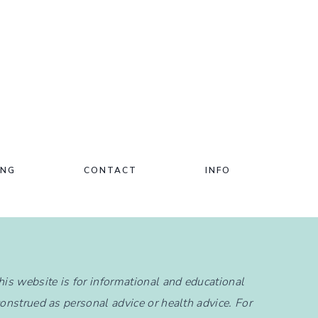
ING
CONTACT
INFO
this website is for informational and educational
construed as personal advice or health advice. For