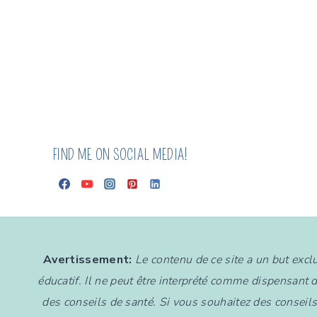
FAÇONS
DE
CUIRE
LE
POULET
À
LA
VAPEUR
:
FIND ME ON SOCIAL MEDIA!
GUIDE
DE
CUISSON
Avertissement:
Le contenu de ce site a un but exc
éducatif. Il ne peut être interprété comme dispensant 
des conseils de santé. Si vous souhaitez des conseil