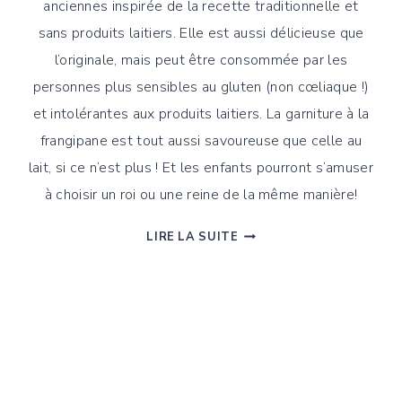
anciennes inspirée de la recette traditionnelle et
sans produits laitiers. Elle est aussi délicieuse que
l’originale, mais peut être consommée par les
personnes plus sensibles au gluten (non cœliaque !)
et intolérantes aux produits laitiers. La garniture à la
frangipane est tout aussi savoureuse que celle au
lait, si ce n’est plus ! Et les enfants pourront s’amuser
à choisir un roi ou une reine de la même manière!
RECETTE
LIRE LA SUITE
DE
LA
GALETTE
DES
ROIS
À
L’ENGRAIN