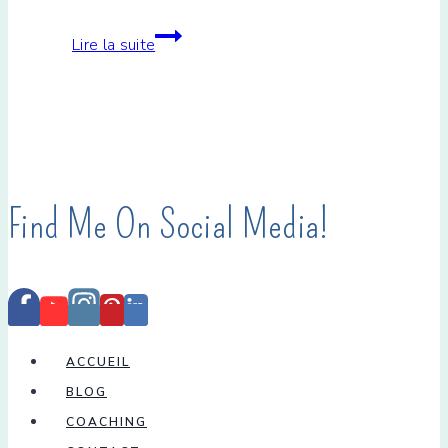
Recette
Lire la suite
de
la
galette
des
rois
Find Me On Social Media!
à
l’engrain
–
Une
délicieuse
ACCUEIL
galette
BLOG
traditionnelle
COACHING
aux