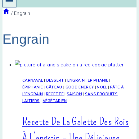
/
Engrain
Engrain
CARNAVAL
|
DESSERT
|
ENGRAIN
|
EPIPHANIE
|
ÉPIPHANIE
|
GÂTEAU
|
GOOD ENERGY
|
NOËL
|
PÂTE À
L'ENGRAIN
|
RECETTE
|
SAISON
|
SANS PRODUITS
LAITIERS
|
VÉGÉTARIEN
Recette De La Galette Des Rois
À L’engrain – Une Délicieuse