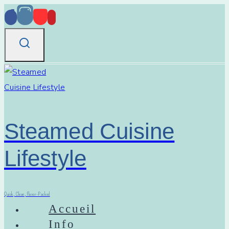
Aller
au
contenu
Steamed Cuisine
Lifestyle
Quick, Clean, Flavor-Packed
Accueil
Info