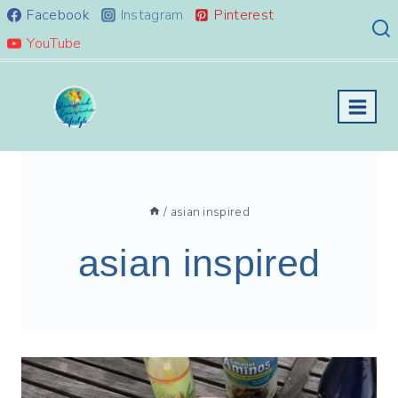
Skip
Facebook
Instagram
Pinterest
to
YouTube
content
/
asian inspired
asian inspired