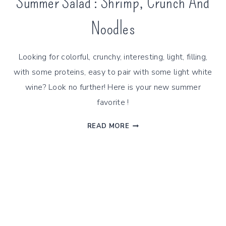
Summer Salad : Shrimp, Crunch And
Noodles
Looking for colorful, crunchy, interesting, light, filling,
with some proteins, easy to pair with some light white
wine? Look no further! Here is your new summer
favorite !
SUMMER
READ MORE
SALAD
:
SHRIMP,
CRUNCH
AND
NOODLES